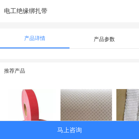
电工绝缘绑扎带
产品详情
产品参数
推荐产品
马上咨询
预浸DMD
菱格点胶纸
电工绝