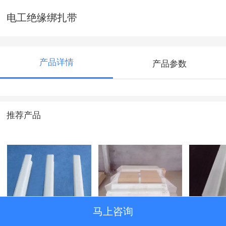
电工绝缘绑扎带
产品详情
产品参数
推荐产品
马上咨询
玻璃钢绝缘撑条
环氧树脂网格布
玻璃钢